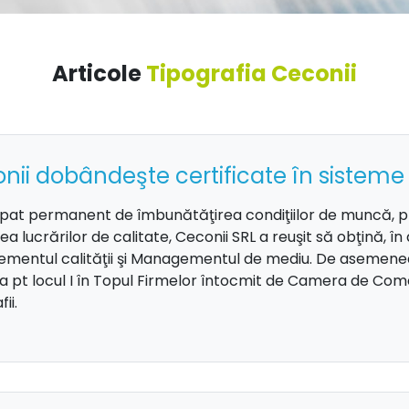
Articole
Tipografia Ceconii
nii dobândeşte certificate în sist
at permanent de îmbunătăţirea condiţiilor de muncă, pre
ea lucrărilor de calitate, Ceconii SRL a reuşit să obţină, î
entul calităţii şi Managementul de mediu. De asemenea, 
 pt locul I în Topul Firmelor întocmit de Camera de Comer
ii.