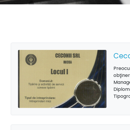
Ceco
Preocup
obţiner
Managem
Diploma
Tipograf