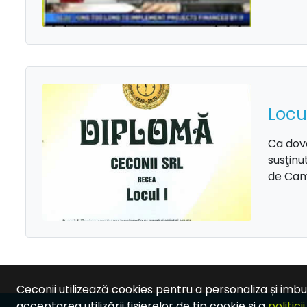
Locu
Ca dova
susţinu
de Came
Ceconii utilizează cookies pentru a personaliza și imbu
acceptarea utilizării fișierelor de tip cookie și a
politici