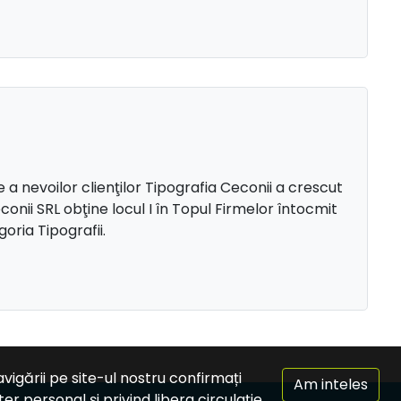
le a nevoilor clienţilor Tipografia Ceconii a crescut
conii SRL obţine locul I în Topul Firmelor întocmit
oria Tipografii.
vigării pe site-ul nostru confirmați
Am inteles
r personal și privind libera circulație.