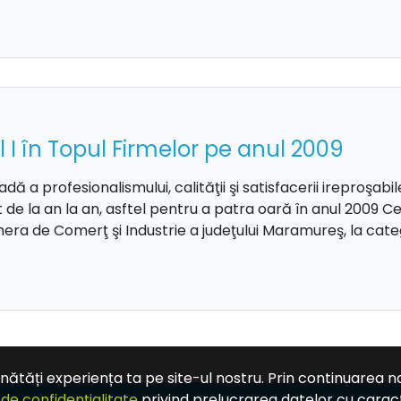
l I în Topul Firmelor pe anul 2009
dă a profesionalismului, calităţii şi satisfacerii ireproşabi
t de la an la an, asftel pentru a patra oară în anul 2009 Ce
ra de Comerţ şi Industrie a judeţului Maramureş, la categ
nătăți experiența ta pe site-ul nostru. Prin continuarea na
i de confidențialitate
privind prelucrarea datelor cu caracte