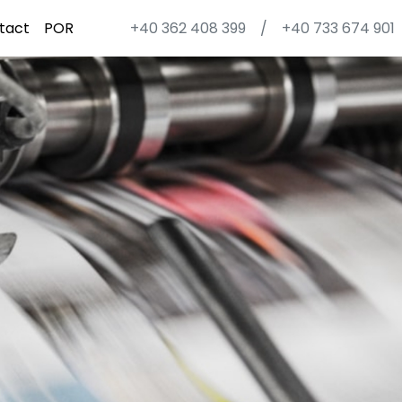
tact
POR
+40 362 408 399
/
+40 733 674 901