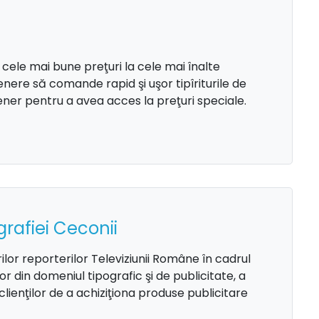
cele mai bune preţuri la cele mai înalte
enere să comande rapid şi uşor tipîriturile de
ener pentru a avea acces la preţuri speciale.
grafiei Ceconii
ilor reporterilor Televiziunii Române în cadrul
lor din domeniul tipografic şi de publicitate, a
clienţilor de a achiziţiona produse publicitare