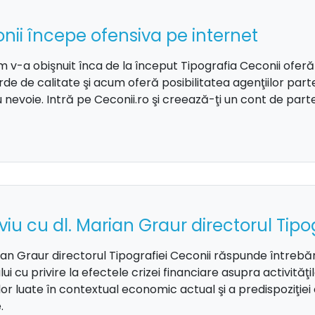
nii începe ofensiva pe internet
 v-a obişnuit înca de la început Tipografia Ceconii oferă 
de de calitate şi acum oferă posibilitatea agenţiilor part
 nevoie. Intră pe Ceconii.ro şi creează-ţi un cont de part
viu cu dl. Marian Graur directorul Tipo
ian Graur directorul Tipografiei Ceconii răspunde întrebăr
lui cu privire la efectele crizei financiare asupra activităţi
or luate în contextual economic actual şi a predispoziţiei 
.