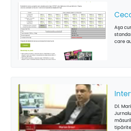
Ceco
Aşa cum
standar
care au
Inter
Dl. Mar
Jurnalu
măsuril
tipărite